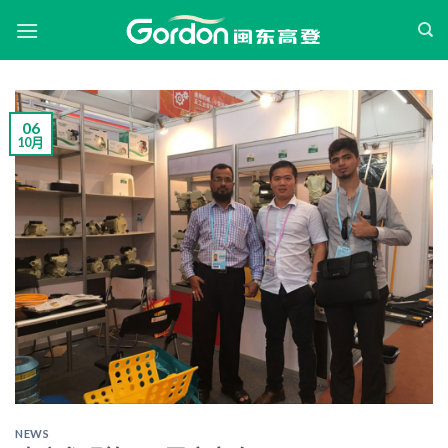
跳
过
内
容
06
10月
NEWS