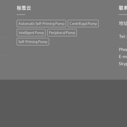
标签云
联
地址
Automatic Self-Priming Pump
Centrifugal Pump
Intelligent Pump
Peripheral Pump
Tel
Self-Priming Pump
Pho
E-ma
Sky