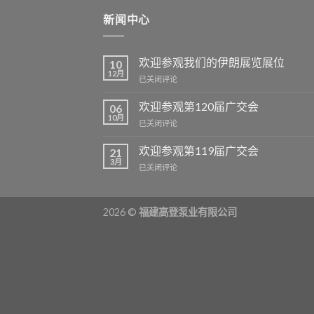
新闻中心
欢迎参观我们的伊朗展览展位
10
12月
欢
已关闭评论
迎
参
欢迎参观第120届广交会
06
观
10月
欢
已关闭评论
我
迎
们
参
欢迎参观第119届广交会
的
21
观
3月
伊
欢
已关闭评论
第
朗
迎
120
展
参
届
览
观
广
展
2026 ©
福建高登泵业有限公司
第
交
位
119
会
届
广
交
会