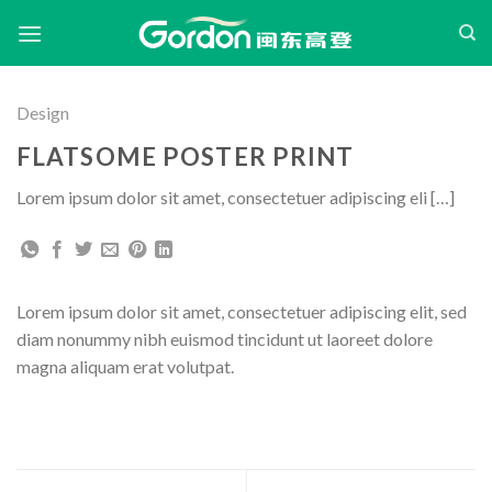
跳
过
内
容
Design
FLATSOME POSTER PRINT
Lorem ipsum dolor sit amet, consectetuer adipiscing eli […]
Lorem ipsum dolor sit amet, consectetuer adipiscing elit, sed
diam nonummy nibh euismod tincidunt ut laoreet dolore
magna aliquam erat volutpat.