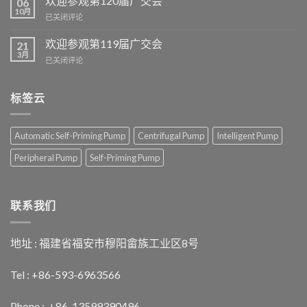
欢迎参观第120届广交会
06
观
10月
欢
已关闭评论
我
迎
们
参
欢迎参观第119届广交会
的
21
观
3月
伊
欢
已关闭评论
第
朗
迎
120
展
参
届
览
观
标签云
广
展
第
交
位
119
会
届
Automatic Self-Priming Pump
Centrifugal Pump
Intelligent Pump
广
交
Peripheral Pump
Self-Priming Pump
会
联系我们
地址 : 福建省福安市穆阳畲族工业区8号
Tel : +86-593-6963566
Phone : +86-13599390496